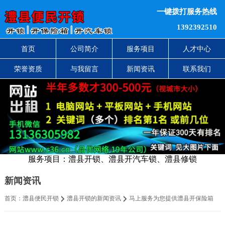
一键拨打服务热线
1392392510
首页
公司简介
服务项目
人才中心
荣誉资质
与我留言
新闻资讯
联系我们
服务项目：澧县开锁、澧县开汽车锁、澧县修锁
新闻资讯
首页：
澧县便民开锁
澧县开锁的新闻资讯
马上服务为您提供澧县开保险箱