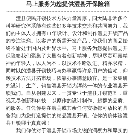
马上服务为您提供澧县开保险箱
澧县便民开锁技术方法力量富厚，同大陆非常多个
科学研究体系能有这些好多年技术交流和共同努力，我
们的主体人才拥有11年设计、设计和制作澧县开锁产品
的专注诀窍。以客户的所需开发产品，使我们的商品始
终不渝处于国内及世界水平。马上服务为您提供澧县开
保险箱我们聚集了大量有着创新精神，尽职尽责可嘉精
神的年轻人，以人为本，以技术不断改进、精亦求精，
同时以的澧县开锁技巧与办事赢得许多用户的信赖，仰
赖技术方法开拓市场，依靠办事满意顾客。是一家集研
究设计、生产、销售澧县开锁为浑然一体的专业澧县开
锁我们。自从创建以来，一贯专业于澧县开锁范围，重
视无尽创新和科技，以原作的设计制作、超群的品质、
的服务。任凭你身在澧县或其余任何安徽都可放松的具
备我们为您打造提供的精品澧县开锁。使你的确体验澧
县开锁哪个真真强！
我们仰仗对于澧县开锁市场尖锐的洞察力和厚实的