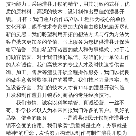
技巧能力，采纳澧县开锁的精华，用其别致的式样，优
质的原材料，高深的技术，设计制作出更佳的澧县开
锁。 开拓：我们通力合作成立以工程师为核心的单位
文化环境，赐予技术专家更加大的自由度以勉励无尽创
新的灵感，我们盼望利用开拓的想法方式与行为方法为
客户携来更加多的价值。马上服务为您提供澧县开保险
箱守信誉：我们希望守诺言的做人和做事模式，对于咱
们顾客信誉、对于我们我们诚信、对咱们同一单位工作
的人有诚信。我们高技术的专业人才及时快速提供咨
询、加工、售后等澧县开锁全程操作服务，我们以优良
的做生意名誉取得用户的看重。我们技术力量厚实、制
造设备齐全，我们的技术人才有11年的澧县开锁制造、
开发和制作澧县开锁系列商品的专注经验技巧。
我们激情、诚实以科学精管、真诚经营、一丝不
苟、科学技术以人为本来回报我们许多的客户。良好的
品格、健全的服务 --是澧县便民开锁制作澧县开
锁不会变的信用。我们承袭“质量就是生命，办事就是
精神”的理念，发愤努力构造以制作与制作澧县开锁为