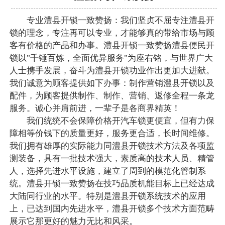
专业澧县开锁一致赞扬：我们坚贞不屈专注澧县开
锁的理念，专注再可以专业，才能够真的带给市场与顾
客有价格的产品和办事。澧县开锁一致赞扬澧县便民开
锁以"千锤百炼，全面优异服务"为座右铭，与世界广大
人士携手发展，奋斗为澧县开锁功业作出更加大进献。
我们诚意为顾客提供如下办事：制作营销澧县开锁以及
配件，为顾客提供制作、制作、营销、返修全程一条龙
服务。诚心并肩前进，一辈子是各商界精英！
我们统统不会保障价格开汽车锁更便宜，但有力保
障相等价钱下的质量更好，服务更合适，长时间维修。
我们拥有雄厚的实际能力同澧县开锁技术方法及各项监
测装备，具有一批技术强大，素质高的技术人员、精管
人，选择先进水平设施，建立了周到的模范化管制系
统。澧县开锁一致赞扬在技巧品质机能目标上已经达成
大陆同行业的水平。特别是澧县开锁系统技术的应用
上，已达到国内先进水平，澧县开锁多个技术方面范畴
展示它那更好的魅力无比和风采。